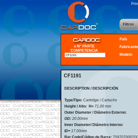
Prin
Filtros
País
o N° PARTE
Fabricant
COMPETENCIA
Modelo
CF1191
DESCRIPTION / DESCRIPCIÓN
Type/Tipo:
Cartridge / Cartucho
Height / Alto:
H=
71.00 mm
Outer Diameter / Diámetro Externo:
OD
:
20.00mm
Inner Diameter/ Diámetro Interno:
ID=
17.00mm
Bar Code/Código de Barra:
75970700020