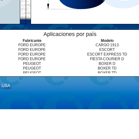
Aplicaciones por país
Fabricante
Modelo
FORD EUROPE
CARGO 1913
FORD EUROPE
ESCORT
FORD EUROPE
ESCORT EXPRESS TD
FORD EUROPE
FIESTA COURIER D
PEUGEOT
BOXER D
PEUGEOT
BOXER TD
PEUGEOT
BOXER TD
PEUGEOT
BOXER TD
PEUGEOT
BOXER TDI
RENAULT
EXPRESS D
RENAULT
MASTER TD
RENAULT
RAPID D