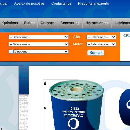
cipal
Acerca de nosotros
Contáctenos
Pregunte al experto
Químicos
Bujías
Correas
Accesorios
Herramientas
Lubrican
CF1
Año
e
Motor
01